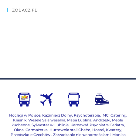
ZOBACZ FB
Noclegi w Polsce
,
Kazimierz Dolny
,
Psychoterapia
,
MC’ Catering
,
Kraśnik
,
Wesele Sala weselna
,
Mapa Lublina
,
Andrzejki
,
Meble
kuchenne
,
Sylwester w Lublinie
,
Karnawał
,
Psychiatra Geriatra
,
Okna
,
Garmażerka
,
Hurtownia stali Chełm
,
Hostel, Kwatery
,
Przedszkole Czechów
,
Zarządzanie nieruchomościami,
Monika