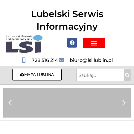
do
treści
Lubelski Serwis
Informacyjny
Poznaj Lublin i region
728 516 214
biuro@lsi.lublin.pl
MAPA LUBLINA