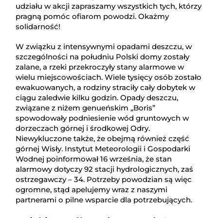
udziału w akcji zapraszamy wszystkich tych, którzy
pragną pomóc ofiarom powodzi. Okażmy
solidarność!
W związku z intensywnymi opadami deszczu, w
szczególności na południu Polski domy zostały
zalane, a rzeki przekroczyły stany alarmowe w
wielu miejscowościach. Wiele tysięcy osób zostało
ewakuowanych, a rodziny straciły cały dobytek w
ciągu zaledwie kilku godzin. Opady deszczu,
związane z niżem genueńskim „Boris”
spowodowały podniesienie wód gruntowych w
dorzeczach górnej i środkowej Odry.
Niewykluczone także, że obejmą również część
górnej Wisły. Instytut Meteorologii i Gospodarki
Wodnej poinformował 16 września, że stan
alarmowy dotyczy 92 stacji hydrologicznych, zaś
ostrzegawczy – 34. Potrzeby powodzian są więc
ogromne, stąd apelujemy wraz z naszymi
partnerami o pilne wsparcie dla potrzebujących.