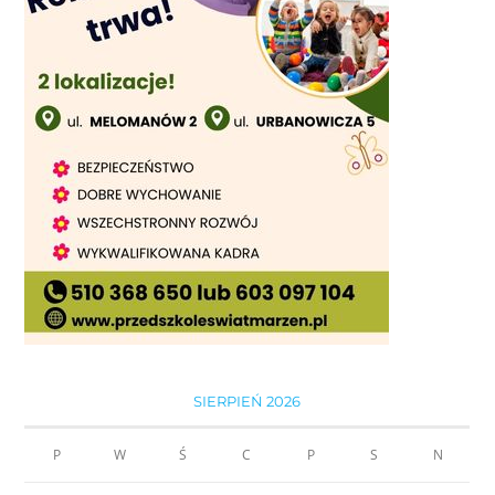
SIERPIEŃ 2026
P
W
Ś
C
P
S
N