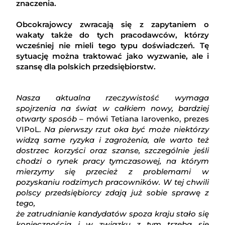
znaczenia.
Obcokrajowcy zwracają się z zapytaniem o
wakaty także do tych pracodawców, którzy
wcześniej nie mieli tego typu doświadczeń. Tę
sytuację można traktować jako wyzwanie, ale i
szansę dla polskich przedsiębiorstw.
Nasza aktualna rzeczywistość wymaga
spojrzenia na świat w całkiem nowy, bardziej
otwarty sposób
– mówi Tetiana Iarovenko, prezes
VIPoL.
Na pierwszy rzut oka być może niektórzy
widzą same ryzyka i zagrożenia, ale warto też
dostrzec korzyści oraz szanse, szczególnie jeśli
chodzi o rynek pracy tymczasowej, na którym
mierzymy się przecież z problemami w
pozyskaniu rodzimych pracowników. W tej chwili
polscy przedsiębiorcy zdają już sobie sprawę z
tego,
że zatrudnianie kandydatów spoza kraju stało się
koniecznością i w związku z tym trzeba się