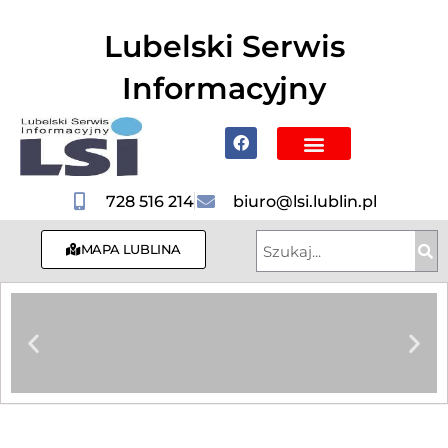
do
treści
Lubelski Serwis
Informacyjny
Poznaj Lublin i region
728 516 214
biuro@lsi.lublin.pl
MAPA LUBLINA