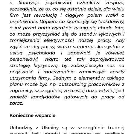
o kondycję psychiczną członków zespołu,
szczególnie, że to, co się ostatnio dzieje, dla wielu
firm jest rewolucją i ciągłym polem walki o
przetrwanie. Dopiero co skończyły się lockdowny,
a już przed nami wyraźnie rysują się chude lata,
co może przyczyniać się do stanów lękowych i
zmniejszenia efektywności naszej pracy. Aby
wyjść ze złej passy, warto samemu skorzystać z
usług psychologa i zapewnić je również
personelowi. Warto też tak zaprojektować
strategię kryzysową, by zabezpieczyła nas na
przyszłość i maksymalnie zmniejszyła koszty
utrzymania firmy. Jednym z elementów takiego
planu może być np. outsourcing pracowników z
zagranicy, szczególnie, że dzisiaj dużo łatwiej jest
znaleźć kandydatów gotowych do pracy od
zaraz.
Konieczne wsparcie
Uchodźcy z Ukrainy są w szczególnie trudnej
sytuacji, jeśli chodzi o moment na podjęcie