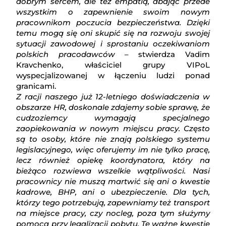
dobrym sercem, ale też empatią, dbając przede
wszystkim o zapewnienie swoim nowym
pracownikom poczucia bezpieczeństwa. Dzięki
temu mogą się oni skupić się na rozwoju swojej
sytuacji zawodowej i sprostaniu oczekiwaniom
polskich pracodawców
– stwierdza Vadim
Kravchenko, właściciel grupy VIPoL
wyspecjalizowanej w łączeniu ludzi ponad
granicami.
Z racji naszego już 12-letniego doświadczenia w
obszarze HR, doskonale zdajemy sobie sprawę, że
cudzoziemcy wymagają specjalnego
zaopiekowania w nowym miejscu pracy. Często
są to osoby, które nie znają polskiego systemu
legislacyjnego, więc oferujemy im nie tylko pracę,
lecz również opiekę koordynatora, który na
bieżąco rozwiewa wszelkie wątpliwości. Nasi
pracownicy nie muszą martwić się ani o kwestie
kadrowe, BHP, ani o ubezpieczenie. Dla tych,
którzy tego potrzebują, zapewniamy też transport
na miejsce pracy, czy nocleg, poza tym służymy
pomocą przy legalizacji pobytu. Te ważne kwestie