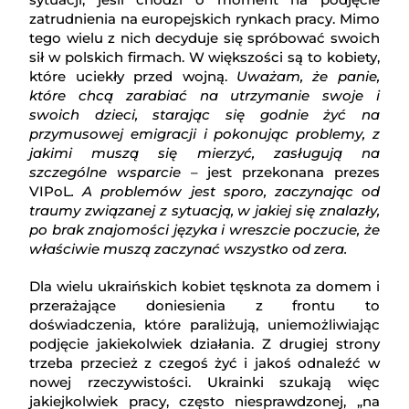
zatrudnienia na europejskich rynkach pracy. Mimo
tego wielu z nich decyduje się spróbować swoich
sił w polskich firmach. W większości są to kobiety,
które uciekły przed wojną.
Uważam, że panie,
które chcą zarabiać na utrzymanie swoje i
swoich dzieci, starając się godnie żyć na
przymusowej emigracji i pokonując problemy, z
jakimi muszą się mierzyć, zasługują na
szczególne wsparcie –
jest przekonana prezes
VIPoL
. A problemów jest sporo, zaczynając od
traumy związanej z sytuacją, w jakiej się znalazły,
po brak znajomości języka i wreszcie poczucie, że
właściwie muszą zaczynać wszystko od zera.
Dla wielu ukraińskich kobiet tęsknota za domem i
przerażające doniesienia z frontu to
doświadczenia, które paraliżują, uniemożliwiając
podjęcie jakiekolwiek działania. Z drugiej strony
trzeba przecież z czegoś żyć i jakoś odnaleźć w
nowej rzeczywistości. Ukrainki szukają więc
jakiejkolwiek pracy, często niesprawdzonej, „na