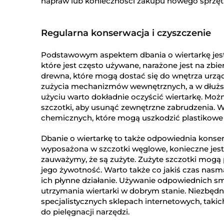
napraw lub konieczności zakupu nowego sprzęt
Regularna konserwacja i czyszczenie
Podstawowym aspektem dbania o wiertarkę jest 
które jest często używane, narażone jest na zbi
drewna, które mogą dostać się do wnętrza urzą
zużycia mechanizmów wewnętrznych, a w dłużs
użyciu warto dokładnie oczyścić wiertarkę. Moż
szczotki, aby usunąć zewnętrzne zabrudzenia. W
chemicznych, które mogą uszkodzić plastikowe
Dbanie o wiertarkę to także odpowiednia konser
wyposażona w szczotki węglowe, konieczne jest 
zauważymy, że są zużyte. Zużyte szczotki mogą 
jego żywotność. Warto także co jakiś czas nasm
ich płynne działanie. Używanie odpowiednich sm
utrzymania wiertarki w dobrym stanie. Niezbęd
specjalistycznych sklepach internetowych, taki
do pielęgnacji narzędzi.