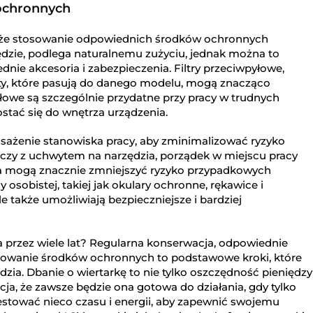
ochronnych
kże stosowanie odpowiednich środków ochronnych
zędzie, podlega naturalnemu zużyciu, jednak można to
nie akcesoria i zabezpieczenia. Filtry przeciwpyłowe,
ity, które pasują do danego modelu, mogą znacząco
yłowe są szczególnie przydatne przy pracy w trudnych
stać się do wnętrza urządzenia.
sażenie stanowiska pracy, aby zminimalizować ryzyko
czy z uchwytem na narzędzia, porządek w miejscu pracy
ia mogą znacznie zmniejszyć ryzyko przypadkowych
osobistej, takiej jak okulary ochronne, rękawice i
le także umożliwiają bezpieczniejsze i bardziej
yła przez wiele lat? Regularna konserwacja, odpowiednie
sowanie środków ochronnych to podstawowe kroki, które
ia. Dbanie o wiertarkę to nie tylko oszczędność pieniędzy
cja, że zawsze będzie ona gotowa do działania, gdy tylko
estować nieco czasu i energii, aby zapewnić swojemu