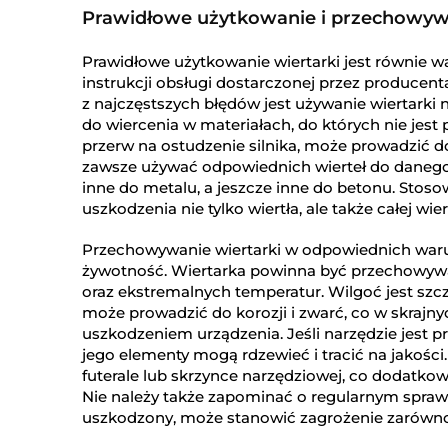
Prawidłowe użytkowanie i przechowyw
Prawidłowe użytkowanie wiertarki jest równie wa
instrukcji obsługi dostarczonej przez producen
z najczęstszych błędów jest używanie wiertarki 
do wiercenia w materiałach, do których nie jest
przerw na ostudzenie silnika, może prowadzić d
zawsze używać odpowiednich wierteł do danego
inne do metalu, a jeszcze inne do betonu. Sto
uszkodzenia nie tylko wiertła, ale także całej wier
Przechowywanie wiertarki w odpowiednich warun
żywotność. Wiertarka powinna być przechowywan
oraz ekstremalnych temperatur. Wilgoć jest szcz
może prowadzić do korozji i zwarć, co w skraj
uszkodzeniem urządzenia. Jeśli narzędzie jest
jego elementy mogą rdzewieć i tracić na jakośc
futerale lub skrzynce narzędziowej, co dodatk
Nie należy także zapominać o regularnym sprawdz
uszkodzony, może stanowić zagrożenie zarówno 