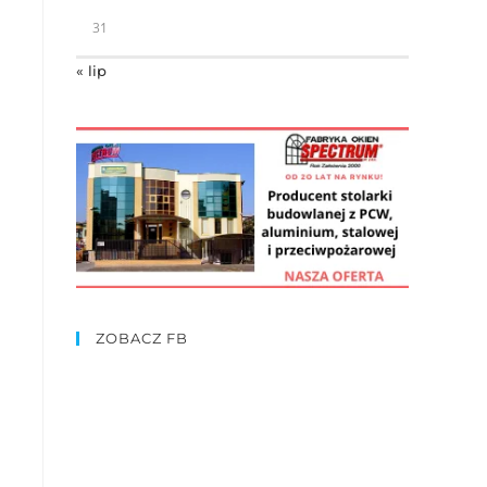
31
« lip
ZOBACZ FB