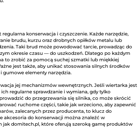
u.
regularna konserwacja i czyszczenie. Każde narzędzie,
eranie brudu, kurzu oraz drobnych opiłków metalu lub
dzenia. Taki brud może powodować tarcie, prowadząc do
zym okresie czasu — do uszkodzeń. Dlatego po każdym
na to zrobić za pomocą suchej szmatki lub miękkiej
ażne jest także, aby unikać stosowania silnych środków
 i gumowe elementy narzędzia.
wacja jej mechanizmów wewnętrznych. Jeśli wiertarka jest
ich regularne sprawdzanie i wymiana, gdy tylko
prowadzić do przegrzewania się silnika, co może skrócić
arować ruchome części, takie jak wrzeciono, aby zapewnić
arów, zalecanych przez producenta, to klucz do
ne akcesoria do konserwacji można znaleźć w
ch jak domitech.pl, które oferują szeroką gamę produktów