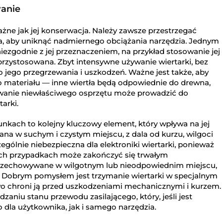
anie
żne jak jej konserwacja. Należy zawsze przestrzegać
ta, aby uniknąć nadmiernego obciążania narzędzia. Jednym
niezgodnie z jej przeznaczeniem, na przykład stosowanie jej
 przystosowana. Zbyt intensywne używanie wiertarki, bez
o jego przegrzewania i uszkodzeń. Ważne jest także, aby
 materiału — inne wiertła będą odpowiednie do drewna,
sowanie niewłaściwego osprzętu może prowadzić do
tarki.
kach to kolejny kluczowy element, który wpływa na jej
a w suchym i czystym miejscu, z dala od kurzu, wilgoci
ególnie niebezpieczna dla elektroniki wiertarki, ponieważ
nych przypadkach może zakończyć się trwałym
 przechowywane w wilgotnym lub nieodpowiednim miejscu,
i. Dobrym pomysłem jest trzymanie wiertarki w specjalnym
owo chroni ją przed uszkodzeniami mechanicznymi i kurzem.
aniu stanu przewodu zasilającego, który, jeśli jest
dla użytkownika, jak i samego narzędzia.