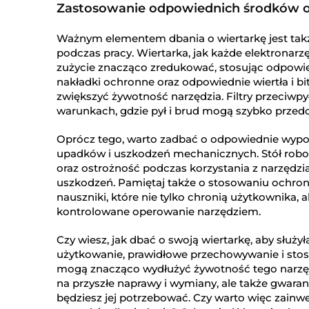
Zastosowanie odpowiednich środków 
Ważnym elementem dbania o wiertarkę jest ta
podczas pracy. Wiertarka, jak każde elektronar
zużycie znacząco zredukować, stosując odpowied
nakładki ochronne oraz odpowiednie wiertła i b
zwiększyć żywotność narzędzia. Filtry przeciwp
warunkach, gdzie pył i brud mogą szybko przedo
Oprócz tego, warto zadbać o odpowiednie wypo
upadków i uszkodzeń mechanicznych. Stół robo
oraz ostrożność podczas korzystania z narzędz
uszkodzeń. Pamiętaj także o stosowaniu ochrony 
nauszniki, które nie tylko chronią użytkownika, a
kontrolowane operowanie narzędziem.
Czy wiesz, jak dbać o swoją wiertarkę, aby służ
użytkowanie, prawidłowe przechowywanie i sto
mogą znacząco wydłużyć żywotność tego narzędz
na przyszłe naprawy i wymiany, ale także gwaran
będziesz jej potrzebować. Czy warto więc zainw