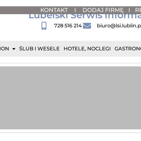
KONTAKT
I
DODAJ FIRMĘ
I
R
Lubelski Serwis Inform
728 516 214
biuro@lsi.lublin.p
ION
ŚLUB I WESELE
HOTELE, NOCLEGI
GASTRON