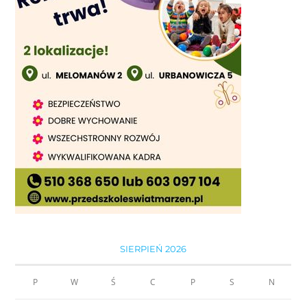
SIERPIEŃ 2026
P
W
Ś
C
P
S
N