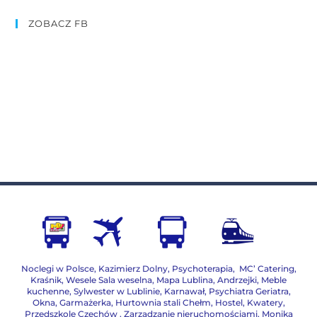
ZOBACZ FB
Noclegi w Polsce
,
Kazimierz Dolny
,
Psychoterapia
,
MC’ Catering
,
Kraśnik
,
Wesele Sala weselna
,
Mapa Lublina
,
Andrzejki
,
Meble
kuchenne
,
Sylwester w Lublinie
,
Karnawał
,
Psychiatra Geriatra
,
Okna
,
Garmażerka
,
Hurtownia stali Chełm
,
Hostel, Kwatery
,
Przedszkole Czechów
,
Zarządzanie nieruchomościami,
Monika