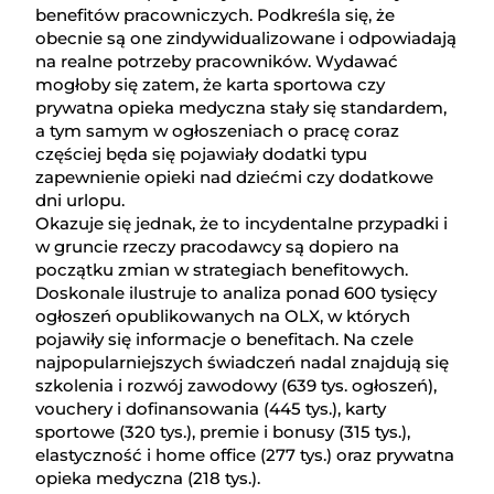
benefitów pracowniczych. Podkreśla się, że
obecnie są one zindywidualizowane i odpowiadają
na realne potrzeby pracowników. Wydawać
mogłoby się zatem, że karta sportowa czy
prywatna opieka medyczna stały się standardem,
a tym samym w ogłoszeniach o pracę coraz
częściej będa się pojawiały dodatki typu
zapewnienie opieki nad dziećmi czy dodatkowe
dni urlopu.
Okazuje się jednak, że to incydentalne przypadki i
w gruncie rzeczy pracodawcy są dopiero na
początku zmian w strategiach benefitowych.
Doskonale ilustruje to analiza ponad 600 tysięcy
ogłoszeń opublikowanych na OLX, w których
pojawiły się informacje o benefitach. Na czele
najpopularniejszych świadczeń nadal znajdują się
szkolenia i rozwój zawodowy (639 tys. ogłoszeń),
vouchery i dofinansowania (445 tys.), karty
sportowe (320 tys.), premie i bonusy (315 tys.),
elastyczność i home office (277 tys.) oraz prywatna
opieka medyczna (218 tys.).