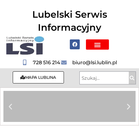
do
treści
Lubelski Serwis
Informacyjny
Poznaj Lublin i region
728 516 214
biuro@lsi.lublin.pl
MAPA LUBLINA