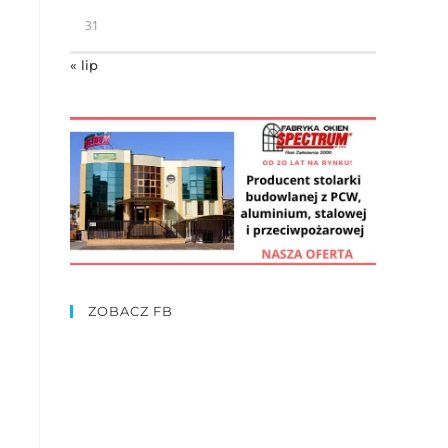
31
« lip
ZOBACZ FB