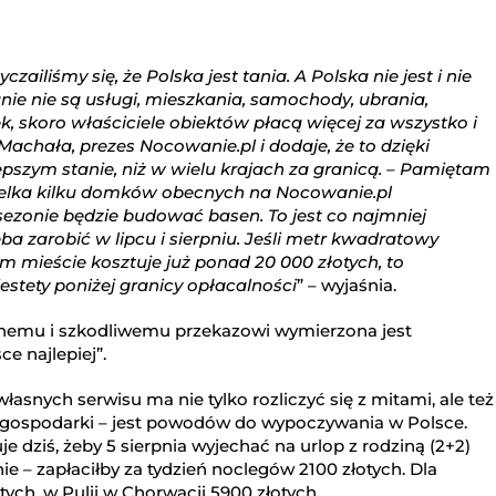
ailiśmy się, że Polska jest tania. A Polska nie jest i nie
nie nie są usługi, mieszkania, samochody, ubrania,
, skoro właściciele obiektów płacą więcej za wszystko i
chała, prezes Nocowanie.pl i dodaje, że to dzięki
pszym stanie, niż w wielu krajach za granicą. – Pamiętam
cielka kilku domków obecnych na Nocowanie.pl
sezonie będzie budować basen. To jest co najmniej
zeba zarobić w lipcu i sierpniu. Jeśli metr kwadratowy
 mieście kosztuje już ponad 20 000 złotych, to
estety poniżej granicy opłacalności
” – wyjaśnia.
nemu i szkodliwemu przekazowi wymierzona jest
e najlepiej”.
asnych serwisu ma nie tylko rozliczyć się z mitami, ale też
j gospodarki – jest powodów do wypoczywania w Polsce.
e dziś, żeby 5 sierpnia wyjechać na urlop z rodziną (2+2)
e – zapłaciłby za tydzień noclegów 2100 złotych. Dla
tych, w Pulii w Chorwacji 5900 złotych.