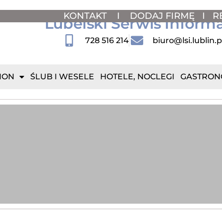
KONTAKT
I
DODAJ FIRMĘ
I
R
Lubelski Serwis Inform
728 516 214
biuro@lsi.lublin.p
ION
ŚLUB I WESELE
HOTELE, NOCLEGI
GASTRON