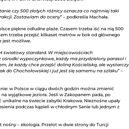
nie czy 500 złotych różnicy oznacza co najmniej taki
trakcji. Zostawiam do oceny
” – podkreśla Machała.
lsce piękne odludne plaże. Czasem trzeba iść na nią 500
zasem trzeba przejść kilkaset metrów w bok od głównego
 jest możliwe.
był światowy standard. W miejscowościach
ośrodki wypoczynkowe, każdy ma przydzielony parasol i
m, że każdy chce przejść doliną Kościeliską, ale wystarczy
lak do Chochołowskiej i już jest się samemu na szlaku
” –
anie: w Polsce w ciągu dwóch godzin można zmienić
ż na wyjątkowe jeziora. Jeśli w Zakopanem pada, po
unikalne na świecie zabytki Krakowa. Nieznośne upały
iesienia podczas kąpieli w chłodnym Sanie lub jednym z
t nośny – ekologia. Przelot w dwie strony do Turcji