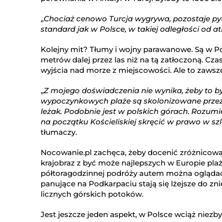
„
Chociaż cenowo Turcja wygrywa, pozostaje pyta
standard jak w Polsce, w takiej odległości od a
Kolejny mit? Tłumy i wojny parawanowe. Są w Po
metrów dalej przez las niż na tą zatłoczoną. C
wyjścia nad morze z miejscowości. Ale to zawsze
„
Z mojego doświadczenia nie wynika, żeby to 
wypoczynkowych plaże są skolonizowane przez 
leżak. Podobnie jest w polskich górach. Rozumie
na początku Kościeliskiej skręcić w prawo w sz
tłumaczy.
Nocowanie.pl zachęca, żeby docenić zróżnicow
krajobraz z być może najlepszych w Europie pla
półtoragodzinnej podróży autem można oglądać 
panujące na Podkarpaciu stają się lżejsze do zn
licznych górskich potoków.
Jest jeszcze jeden aspekt, w Polsce wciąż niezby