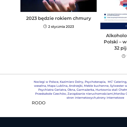
2023 będzie rokiem chmury
2 stycznia 2023
Alkohol
Polski – w
32 pi
Noclegi w Polsce
,
Kazimierz Dolny
,
Psychoterapia
,
MC’ Catering
weselna
,
Mapa Lublina
,
Andrzejki
,
Meble kuchenne
,
Sylwester w
Psychiatra Geriatra
,
Okna
,
Garmażerka
,
Hurtownia stali Cheł
Przedszkole Czechów
,
Zarządzanie nieruchomościami,
Monika G
stron internetowych,strony internetowe
RODO