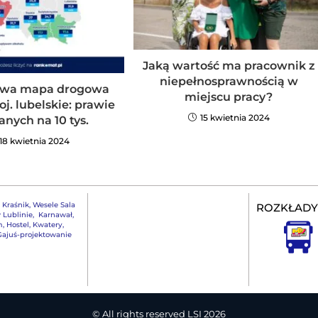
Jaką wartość ma pracownik z
niepełnosprawnością w
owa mapa drogowa
miejscu pracy?
oj. lubelskie: prawie
15 kwietnia 2024
janych na 10 tys.
18 kwietnia 2024
,
Kraśnik
,
Wesele Sala
ROZKŁADY
 Lublinie
,
Karnawał
,
m
,
Hostel, Kwatery
,
ajuś-projektowanie
© All rights reserved LSI 2026