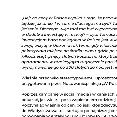
„
Hejt na ceny w Polsce wynika z tego, że przyzwycz
będzie już tania. I w sumie dlaczego ma być? Ta
jedzenie. Dlaczego więc tani ma być wypoczynek
w dodatku inwestują w rozwój? – pyta Tomasz Ma
inwestycjom baza noclegowa w Polsce jest w le
swoją wizytę w Ustroniu rok temu, gdy właści
pokazywała miejsce na środku placu, gdzie po 
kilkadziesiąt tysięcy złotych kosztu, na który tr
apartamentu w atrakcyjnym turystycznie polskim
wynajmowanie go po 300 złotych za noc, jest ni
Właśnie przeciwko stereotypowemu, uproszczo
przygotowana przez Nocowanie.pl akcja „W Polsc
Poprzez kampanię w social media i w kanałach wł
pokazać, jak wiele – poza wspieraniem rodzime
Poczynając właśnie od cen, bo jeśli ktoś zdecyduj
do Władysławowa to – sortując po najniższej ceni
porównania w Antalyi w Turcji byłoby to 1500 zło