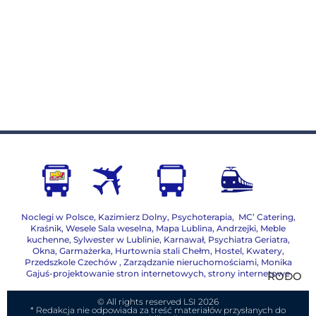
Noclegi w Polsce
,
Kazimierz Dolny
,
Psychoterapia
,
MC’ Catering
,
Kraśnik
,
Wesele Sala weselna
,
Mapa Lublina
,
Andrzejki
,
Meble
kuchenne
,
Sylwester w Lublinie
,
Karnawał
,
Psychiatra Geriatra
,
Okna
,
Garmażerka
,
Hurtownia stali Chełm
,
Hostel, Kwatery
,
Przedszkole Czechów
,
Zarządzanie nieruchomościami,
Monika
Gajuś-projektowanie stron internetowych, strony internetowe
RODO
© All rights reserved LSI 2026
* Redakcja nie odpowiada za treść materiałów przysłanych do