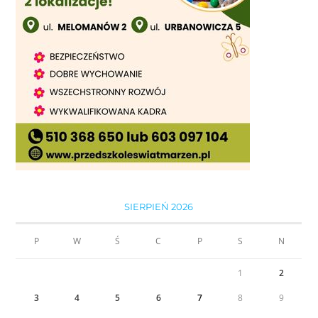
SIERPIEŃ 2026
P
W
Ś
C
P
S
N
1
2
3
4
5
6
7
8
9