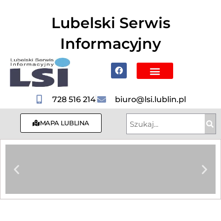
do
treści
Lubelski Serwis
Informacyjny
Poznaj Lublin i region
728 516 214
biuro@lsi.lublin.pl
MAPA LUBLINA