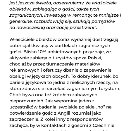
jest jeszcze świeża, obserwujemy, że właściciele
obiektów, zabiegając o gości, także tych
zagranicznych, inwestują w remonty, te mniejsze i
generalne, rozbudowują się, szukają pomysłów
na nowoczesną aranżację przestrzeni”
.
Właściciele obiektów coraz wyraźniej dostrzegają
potencjał tkwiący w portfelach zagranicznych
gości. Blisko 10% ankietowanych przyznaje, że
aktywnie zabiega o turystów spoza Polski,
chociażby przez tłumaczenie materiałów
reklamowych i ofert czy dbanie o zapewnienie
obsługi w językach obcych. To dobry kierunek, bo
bariera językowa to jedna z nielicznych rzeczy, na
którą zdarza się narzekać zagranicznym turystom.
Choć bywa ona też źródłem zabawnych
nieporozumień. Jak wspomina jeden z
uczestników badania, swojskie polskie „no” na
potwierdzenie gość z Anglii rozumiał jako
zaprzeczenie. Z kolei inny z respondentów
zachęca, by w kontaktach z gośćmi z Czech nie