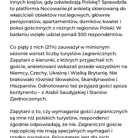
innych krajów, gdy odwiedzają Polskę? Sprawdziła
to platforma Nocowanie.pl ankietą skierowaną do
właścicieli obiektów noclegowych, głównie
pensjonatów, apartamentów, domków, kwater i
pokoi gościnnych z różnych regionów Polski. W
badaniu wzięło udział ponad 300 respondentów.
Co piąty z nich (21%) zauważył w minionym
sezonie wzrost liczby turystów zagranicznych.
Zapytani o kierunki, z których przyjechali ich
goście, ankietowani wskazali przede wszystkim na
Niemcy, Czechy, Ukrainę i Wielką Brytanię. Nie
brakowało również Słowaków, Skandynawów i
Hiszpanów. Odnotowano też przyjazd gości spoza
kontynentu – z Arabii Saudyjskiej i Stanów
Zjednoczonych.
Zapytani o to, czy wymagania gości zagranicznych
są inne niż polskich turystów, respondenci
zgodnie odpowiadają, że nie. Zagraniczni goście
najczęściej nie mają specjalnych wymagań i
rzadko narzekają. Priorytetem jest dla nich