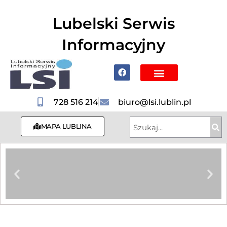
do
treści
Lubelski Serwis
Informacyjny
Poznaj Lublin i region
728 516 214
biuro@lsi.lublin.pl
MAPA LUBLINA