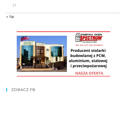
31
« lip
ZOBACZ FB