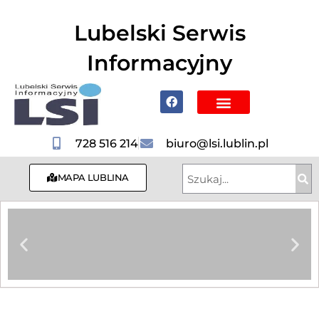
do
treści
Lubelski Serwis
Informacyjny
Poznaj Lublin i region
728 516 214
biuro@lsi.lublin.pl
MAPA LUBLINA