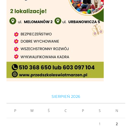
SIERPIEŃ 2026
P
W
Ś
C
P
S
N
1
2