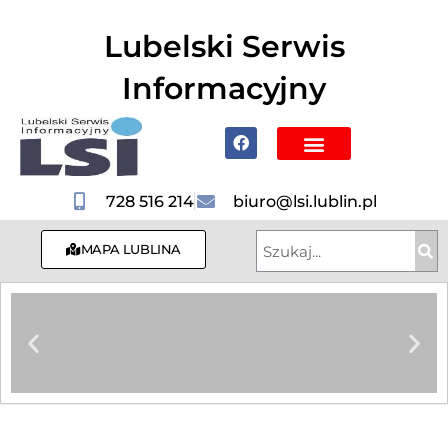
do
treści
Lubelski Serwis
Informacyjny
Poznaj Lublin i region
728 516 214
biuro@lsi.lublin.pl
MAPA LUBLINA