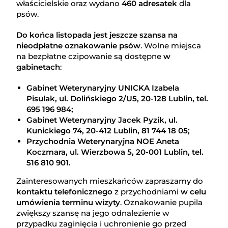
właścicielskie oraz wydano
460 adresatek
dla
psów.
Do końca listopada jest jeszcze szansa na
nieodpłatne oznakowanie psów
. Wolne miejsca
na bezpłatne czipowanie są dostępne
w
gabinetach
:
Gabinet Weterynaryjny UNICKA Izabela
Pisulak, ul. Dolińskiego 2/U5, 20-128 Lublin, tel.
695 196 984;
Gabinet Weterynaryjny Jacek Pyzik, ul.
Kunickiego 74, 20-412 Lublin, 81 744 18 05;
Przychodnia Weterynaryjna NOE Aneta
Koczmara, ul. Wierzbowa 5, 20-001 Lublin, tel.
516 810 901.
Zainteresowanych mieszkańców zapraszamy do
kontaktu telefonicznego
z przychodniami
w celu
umówienia terminu wizyty
. Oznakowanie pupila
zwiększy szansę na jego odnalezienie w
przypadku zaginięcia i uchronienie go przed