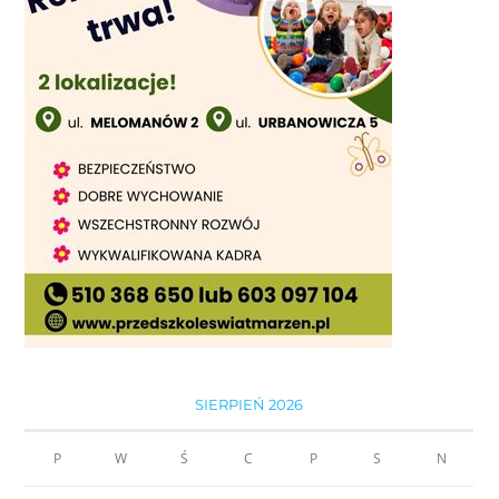
SIERPIEŃ 2026
P
W
Ś
C
P
S
N