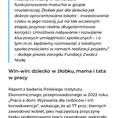
funkcjonowania malucha w grupie
rówieśniczej. Żłobek jest dla dziecka jak
dobrze oprocentowana lokata – inwestowanie
czasu w jego rozwój, już na tak wczesnym
etapie, przynosi realne, długoterminowe
korzyści. Umożliwia nabywanie i rozwijanie
kluczowych umiejętności społecznych – i o
tym m.in. będziemy rozmawiać z lokalnymi
społecznościami w ramach realizacji projektu”
– dodaje prezes zarządu Fundacji Zwalcz
Nudę.
Win-win: dziecko w żłobku, mama i tata
w pracy
Raport z badania Polskiego Instytutu
Ekonomicznego, przeprowadzonego w 2022 roku:
„Praca a dom. Wyzwania dla rodziców i ich
konsekwencje”, wskazuje, że aż 77 proc. biernych
zawodowo kobiet, jako najczęstszą przyczynę
braku podejmowania pracy zawodowej, wskazało