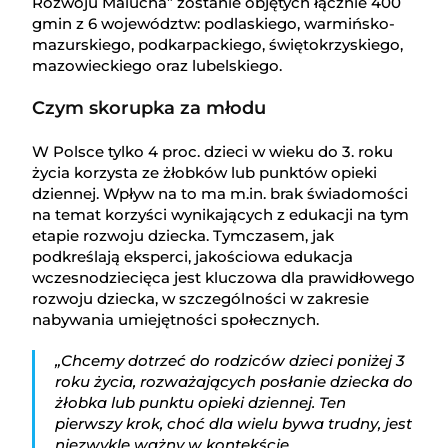
Rozwoju Malucha” zostanie objętych łącznie 400
gmin z 6 województw: podlaskiego, warmińsko-
mazurskiego, podkarpackiego, świętokrzyskiego,
mazowieckiego oraz lubelskiego.
Czym skorupka za młodu
W Polsce tylko 4 proc. dzieci w wieku do 3. roku
życia korzysta ze żłobków lub punktów opieki
dziennej. Wpływ na to ma m.in. brak świadomości
na temat korzyści wynikających z edukacji na tym
etapie rozwoju dziecka. Tymczasem, jak
podkreślają eksperci, jakościowa edukacja
wczesnodziecięca jest kluczowa dla prawidłowego
rozwoju dziecka, w szczególności w zakresie
nabywania umiejętności społecznych.
„Chcemy dotrzeć do rodziców dzieci poniżej 3
roku życia, rozważających posłanie dziecka do
żłobka lub punktu opieki dziennej. Ten
pierwszy krok, choć dla wielu bywa trudny, jest
niezwykle ważny w kontekście