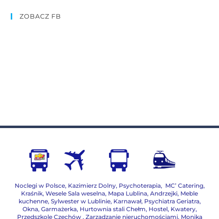
ZOBACZ FB
Noclegi w Polsce
,
Kazimierz Dolny
,
Psychoterapia
,
MC’ Catering
,
Kraśnik
,
Wesele Sala weselna
,
Mapa Lublina
,
Andrzejki
,
Meble
kuchenne
,
Sylwester w Lublinie
,
Karnawał
,
Psychiatra Geriatra
,
Okna
,
Garmażerka
,
Hurtownia stali Chełm
,
Hostel, Kwatery
,
Przedszkole Czechów
,
Zarządzanie nieruchomościami,
Monika