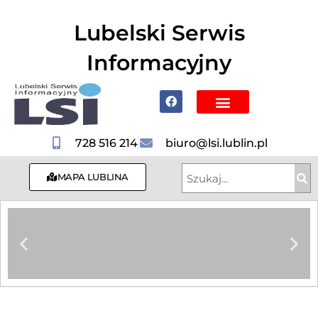
do
treści
Lubelski Serwis
Informacyjny
Poznaj Lublin i region
728 516 214
biuro@lsi.lublin.pl
MAPA LUBLINA