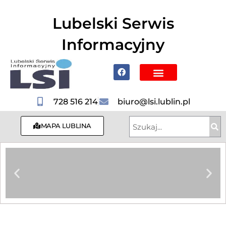
do
treści
Lubelski Serwis
Informacyjny
Poznaj Lublin i region
728 516 214
biuro@lsi.lublin.pl
MAPA LUBLINA