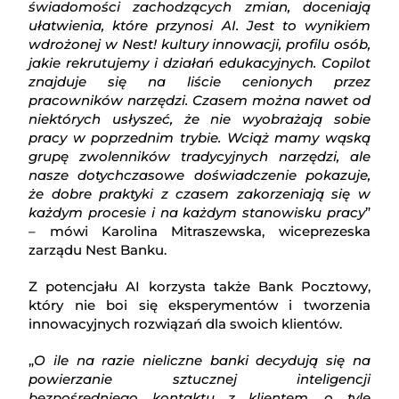
świadomości zachodzących zmian, doceniają
ułatwienia, które przynosi AI. Jest to wynikiem
wdrożonej w Nest! kultury innowacji, profilu osób,
jakie rekrutujemy i działań edukacyjnych. Copilot
znajduje się na liście cenionych przez
pracowników narzędzi. Czasem można nawet od
niektórych usłyszeć, że nie wyobrażają sobie
pracy w poprzednim trybie. Wciąż mamy wąską
grupę zwolenników tradycyjnych narzędzi, ale
nasze dotychczasowe doświadczenie pokazuje,
że dobre praktyki z czasem zakorzeniają się w
każdym procesie i na każdym stanowisku pracy
”
– mówi Karolina Mitraszewska, wiceprezeska
zarządu Nest Banku.
Z potencjału AI korzysta także Bank Pocztowy,
który nie boi się eksperymentów i tworzenia
innowacyjnych rozwiązań dla swoich klientów.
„
O ile na razie nieliczne banki decydują się na
powierzanie sztucznej inteligencji
bezpośredniego kontaktu z klientem, o tyle