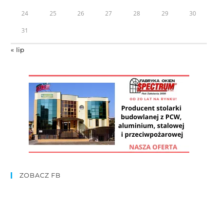
24
25
26
27
28
29
30
31
« lip
ZOBACZ FB