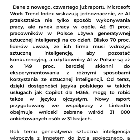
Dane z nowego, czwartego już raportu Microsoft
Work Trend Index wskazują jednoznacznie, że AI
przekształca nie tylko sposób wykonywania
pracy, ale rynek pracy w ogóle. Aż 61 proc.
pracowników w Polsce używa generatywnej
sztucznej inteligencji na co dzień. Blisko 70 proc.
liderów uważa, że ich firma musi wdrożyć
sztuczną inteligencję, aby pozostać
konkurencyjną, a użytkownicy AI w Polsce są aż
o 149 proc. bardziej skłonni do
eksperymentowania z różnymi sposobami
korzystania ze sztucznej inteligencji. Od teraz,
dzięki dostępności języka polskiego w takich
usługach jak Copilot dla M365, mogą to robić
także w języku ojczystym. Nowy raport
przygotowany we współpracy z LinkedIn
obejmuje wnioski zebrane wśród 31 000
ankietowanych osób w 31 krajach.
Rok temu generatywna sztuczna inteligencja
wkroczyła z impetem do życia społecznego, a