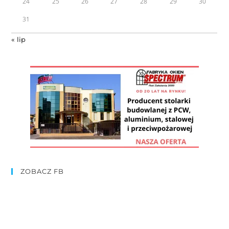
24
25
26
27
28
29
30
31
« lip
ZOBACZ FB