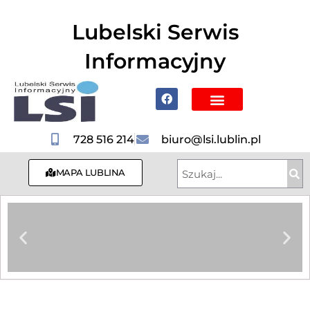
do
treści
Lubelski Serwis
Informacyjny
Poznaj Lublin i region
728 516 214
biuro@lsi.lublin.pl
MAPA LUBLINA