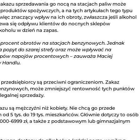
 zakazu sprzedawania go nocą na stacjach paliw może
produktów spożywczych, a na tych artykułach tego typu
ięc znaczący wpływ na ich obroty, zwłaszcza jeśli alkohol
ziewa się odpływu klientów do nocnych sklepów
koholu w dzień na zapas.
 procent obrotów na stacjach benzynowych. Jednak
 popyt do szarej strefy oraz może wpływać na
kupów napojów procentowych – zauważa Maciej
y Handlu.
 przedsiębiorcy są przeciwni ograniczeniom. Zakaz
 benzynowych, może zmniejszyć rentowność tych punktów
legalnej sprzedaży.
azu są mężczyźni niż kobiety. Nie chcą go przede
od 5 tys. do 19 tys. mieszkańców. Głównie dotyczy to osób
000-6999 zł, a także z podstawowym lub gimnazjalnym