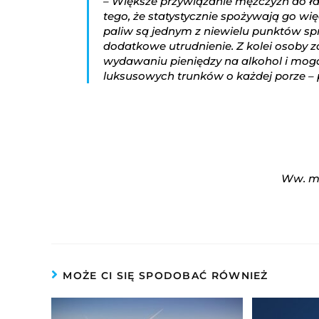
– Większe przywiązanie mężczyzn do ła
tego, że statystycznie spożywają go wi
paliw są jednym z niewielu punktów sp
dodatkowe utrudnienie. Z kolei osoby
wydawaniu pieniędzy na alkohol i mogą
luksusowych trunków o każdej porze – 
Ww. ma
MOŻE CI SIĘ SPODOBAĆ RÓWNIEŻ