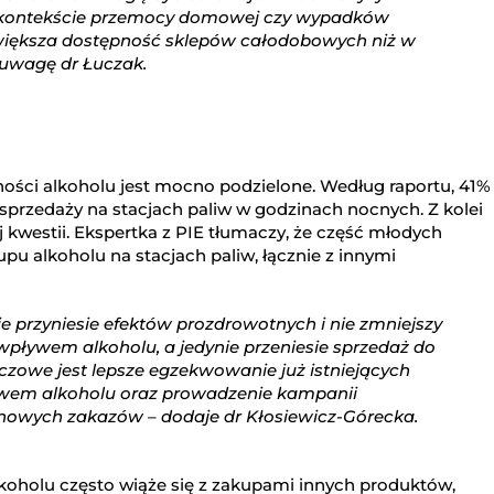
 kontekście przemocy domowej czy wypadków
większa dostępność sklepów całodobowych niż w
uwagę dr Łuczak.
ości alkoholu jest mocno podzielone. Według raportu, 41%
 sprzedaży na stacjach paliw w godzinach nocnych. Z kolei
ej kwestii. Ekspertka z PIE tłumaczy, że część młodych
 alkoholu na stacjach paliw, łącznie z innymi
nie przyniesie efektów prozdrowotnych i nie zmniejszy
ływem alkoholu, a jedynie przeniesie sprzedaż do
kluczowe jest lepsze egzekwowanie już istniejących
ywem alkoholu oraz prowadzenie kampanii
nowych zakazów – dodaje dr Kłosiewicz-Górecka.
lkoholu często wiąże się z zakupami innych produktów,