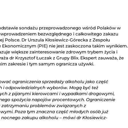
a podstawie sondażu przeprowadzonego wśród Polaków w
t za wprowadzeniem bezwzględnego i całkowitego zakazu
ej Polsce. Dr Urszula Kłosiewicz-Górecka z Zespołu
 Ekonomicznym (PIE) nie jest zaskoczona takim wynikiem.
azuje większe zainteresowanie zdrowym trybem życia i
 dr Krzysztof Łuczak z Grupy Blix. Ekspert zauważa, że
okim zakresie i tym samym ogranicza używki.
rować ograniczenia sprzedaży alkoholu jako część
ch i odpowiedzialnych wyborów. Mogą być też
ych z pijanymi kierowcami i wypadkami drogowymi,
nego spożycia napojów procentowych. Ograniczenie
 zatrzymaniu problemów związanych z
owymi. Poza tym znaczna część młodych osób już
je nocnego zakupu alkoholu – mówi dr Kłosiewicz-