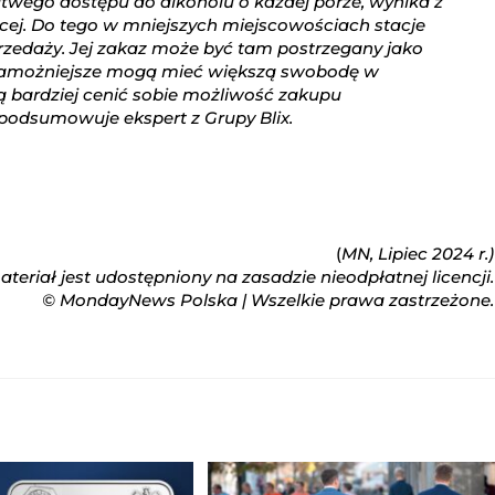
twego dostępu do alkoholu o każdej porze, wynika z
ęcej. Do tego w mniejszych miejscowościach stacje
rzedaży. Jej zakaz może być tam postrzegany jako
 zamożniejsze mogą mieć większą swobodę w
 bardziej cenić sobie możliwość zakupu
podsumowuje ekspert z Grupy Blix.
(
MN, Lipiec 2024 r.)
teriał jest udostępniony na zasadzie nieodpłatnej licencji.
© MondayNews Polska | Wszelkie prawa zastrzeżone.