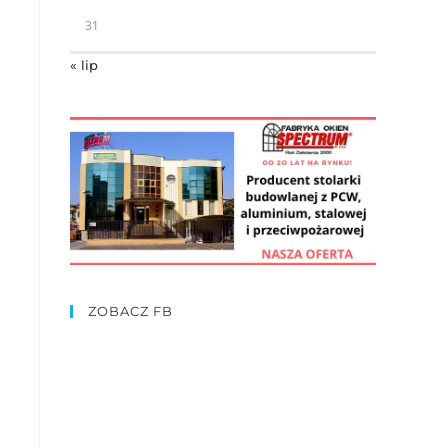
31
« lip
ZOBACZ FB