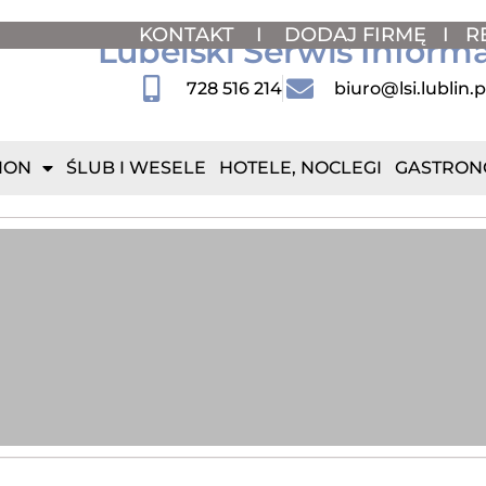
KONTAKT
I
DODAJ FIRMĘ
I
R
Lubelski Serwis Inform
728 516 214
biuro@lsi.lublin.p
ION
ŚLUB I WESELE
HOTELE, NOCLEGI
GASTRON