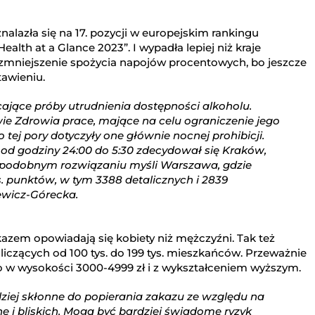
nalazła się na 17. pozycji w europejskim rankingu
lth at a Glance 2023”. I wypadła lepiej niż kraje
 zmniejszenie spożycia napojów procentowych, bo jeszcze
tawieniu.
ające próby utrudnienia dostępności alkoholu.
ie Zdrowia prace, mające na celu ograniczenie jego
tej pory dotyczyły one głównie nocnej prohibicji.
od godziny 24:00 do 5:30 zdecydował się Kraków,
O podobnym rozwiązaniu myśli Warszawa, gdzie
. punktów, w tym 3388 detalicznych i 2839
ewicz-Górecka.
kazem opowiadają się kobiety niż mężczyźni. Tak też
iczących od 100 tys. do 199 tys. mieszkańców. Przeważnie
 w wysokości 3000-4999 zł i z wykształceniem wyższym.
dziej skłonne do popierania zakazu ze względu na
 i bliskich. Mogą być bardziej świadome ryzyk