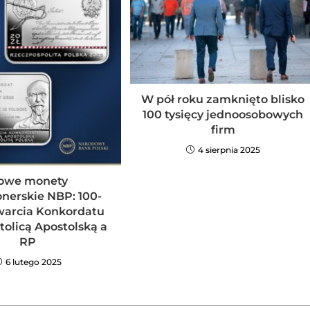
W pół roku zamknięto blisko
100 tysięcy jednoosobowych
firm
4 sierpnia 2025
owe monety
onerskie NBP: 100-
awarcia Konkordatu
tolicą Apostolską a
RP
6 lutego 2025