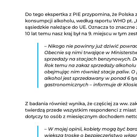
Do tego ekspertka z PIE przypomina, że Polska z
konsumpcji alkoholu, według raportu WHO pt. „Hea
sąsiedzkie należące do UE. Oznacza to znaczne
10 lat temu nasz kraj był na 9. miejscu w tym zes
– Nikogo nie powinny już dziwić powrac
Obecnie są nimi trwające w Ministerstw
sprzedaży na stacjach benzynowych. Do 
Rok temu na zakaz sprzedaży alkoholu 
obejmując nim również stacje paliw. 
alkohol jest sprzedawany w ponad 6 tys
gastronomicznych – informuje dr Kłosi
Z badania również wynika, że częściej za ww. za
twierdzą przede wszystkim respondenci z miast l
dotyczy to osób z miesięcznym dochodem netto
– W mojej opinii, kobiety mogą być bar
większą troskę o bezpieczeństwo własne