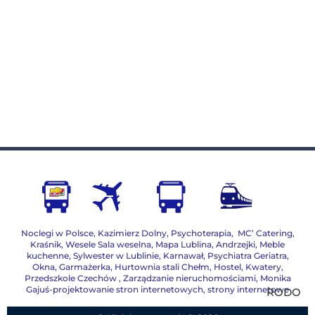
Noclegi w Polsce
,
Kazimierz Dolny
,
Psychoterapia
,
MC’ Catering
,
Kraśnik
,
Wesele Sala weselna
,
Mapa Lublina
,
Andrzejki
,
Meble
kuchenne
,
Sylwester w Lublinie
,
Karnawał
,
Psychiatra Geriatra
,
Okna
,
Garmażerka
,
Hurtownia stali Chełm
,
Hostel, Kwatery
,
Przedszkole Czechów
,
Zarządzanie nieruchomościami,
Monika
Gajuś-projektowanie stron internetowych, strony internetowe
RODO