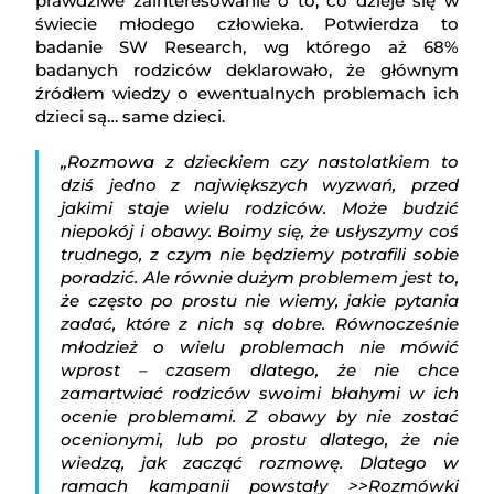
prawdziwe zainteresowanie o to, co dzieje się w
świecie młodego człowieka. Potwierdza to
badanie SW Research, wg którego aż 68%
badanych rodziców deklarowało, że głównym
źródłem wiedzy o ewentualnych problemach ich
dzieci są… same dzieci.
„Rozmowa z dzieckiem czy nastolatkiem to
dziś jedno z największych wyzwań, przed
jakimi staje wielu rodziców. Może budzić
niepokój i obawy. Boimy się, że usłyszymy coś
trudnego, z czym nie będziemy potrafili sobie
poradzić. Ale równie dużym problemem jest to,
że często po prostu nie wiemy, jakie pytania
zadać, które z nich są dobre. Równocześnie
młodzież o wielu problemach nie mówić
wprost – czasem dlatego, że nie chce
zamartwiać rodziców swoimi błahymi w ich
ocenie problemami. Z obawy by nie zostać
ocenionymi, lub po prostu dlatego, że nie
wiedzą, jak zacząć rozmowę. Dlatego w
ramach kampanii powstały >>Rozmówki