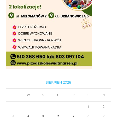
SIERPIEŃ 2026
P
W
Ś
C
P
S
N
1
2
3
4
5
6
7
8
9