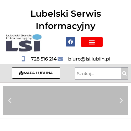
do
treści
Lubelski Serwis
Informacyjny
Poznaj Lublin i region
728 516 214
biuro@lsi.lublin.pl
MAPA LUBLINA