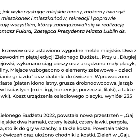
, jak wykorzystując miejskie tereny, możemy tworzyć
ji mieszkanek i mieszkańców, rekreacji i poprawie
kuję wszystkim, którzy zaangażowali się w realizację
omasz Fulara, Zastępca Prezydenta Miasta Lublin ds.
i krzewów oraz ustawiono wygodne meble miejskie. Dwa z
ewodnim piątej edycji Zielonego Budżetu. Przy ul. Długiej
ejówki, wykonano ciąg pieszy oraz urządzono mały placyk,
ośliny. Miejsce wzbogacono o elementy zabawowe – dzieci
ianie gniazdo” oraz drabinki do ćwiczeń. Wprowadzono
iaste (platan klonolistny, grusza drobnoowocowa, jarząb
ściastych (m.in. irgi, hortensje, porzeczki, lilaki), a także
kawki). Koszt urządzenia osiedlowego placyku wyniósł 235
 Zielonego Budżetu 2022, powstała nowa przestrzeń – „Gaj
skie: dwa hamaki, cztery leżaki, cztery ławki, pergola,
a, stolik do gry w szachy, a także kosze. Powstała także
 ćwiczeń oraz ułożono chodniki z kostki. Zieleń w „Gaju