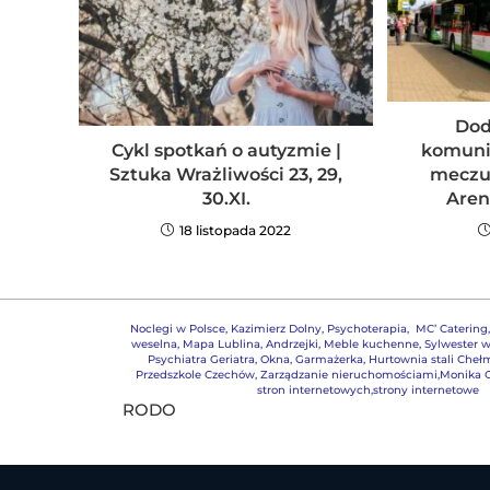
Dod
Cykl spotkań o autyzmie |
komunik
Sztuka Wrażliwości 23, 29,
meczu 
30.XI.
Areni
18 listopada 2022
Noclegi w Polsce
,
Kazimierz Dolny
,
Psychoterapia
,
MC’ Catering
weselna
,
Mapa Lublina
,
Andrzejki
,
Meble kuchenne
,
Sylwester w
Psychiatra Geriatra
,
Okna
,
Garmażerka
,
Hurtownia stali Cheł
Przedszkole Czechów
,
Zarządzanie nieruchomościami,
Monika G
stron internetowych,strony internetowe
RODO