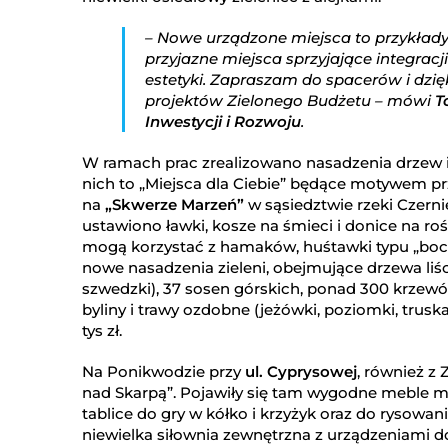
– Nowe urządzone miejsca to przykłady
przyjazne miejsca sprzyjające integrac
estetyki. Zapraszam do spacerów i dzię
projektów Zielonego Budżetu – mówi
T
Inwestycji i Rozwoju
.
W ramach prac zrealizowano nasadzenia drzew 
nich to „Miejsca dla Ciebie” będące motywem prz
na
„Skwerze Marzeń”
w sąsiedztwie rzeki Czerni
ustawiono ławki, kosze na śmieci i donice na r
mogą korzystać z hamaków, huśtawki typu „boc
nowe nasadzenia zieleni, obejmujące drzewa liśc
szwedzki), 37 sosen górskich, ponad 300 krzewów li
byliny i trawy ozdobne (jeżówki, poziomki, trus
tys zł.
Na Ponikwodzie przy
ul. Cyprysowej
, również z
nad Skarpą”. Pojawiły się tam wygodne meble miej
tablice do gry w kółko i krzyżyk oraz do rysowani
niewielka siłownia zewnętrzna z urządzeniami do