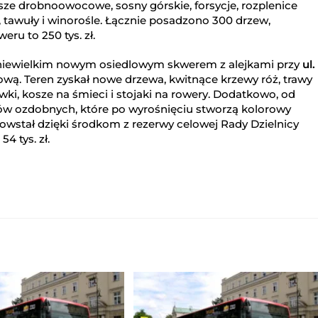
ze drobnoowocowe, sosny górskie, forsycje, rozplenice
, tawuły i winorośle. Łącznie posadzono 300 drzew,
eru to 250 tys. zł.
 niewielkim nowym osiedlowym skwerem z alejkami przy
ul.
isową. Teren zyskał nowe drzewa, kwitnące krzewy róż, trawy
wki, kosze na śmieci i stojaki na rowery. Dodatkowo, od
ewów ozdobnych, które po wyrośnięciu stworzą kolorowy
powstał dzięki środkom z rezerwy celowej Rady Dzielnicy
4 tys. zł.