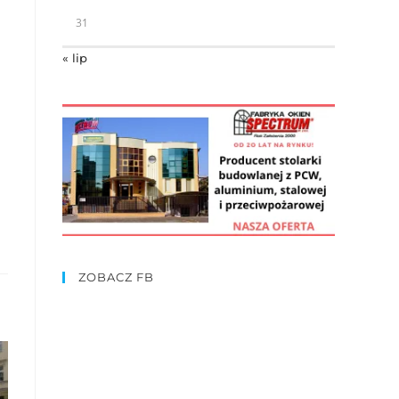
31
« lip
ZOBACZ FB