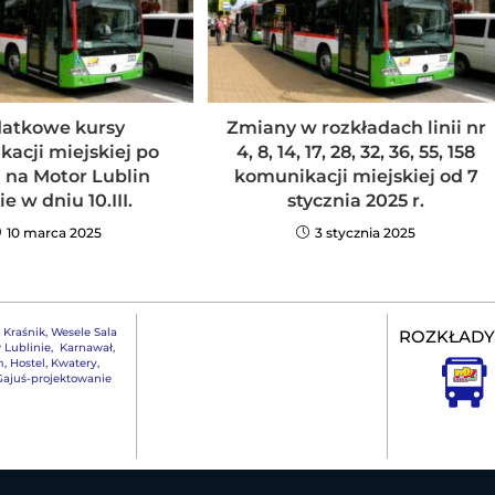
atkowe kursy
Zmiany w rozkładach linii nr
acji miejskiej po
4, 8, 14, 17, 28, 32, 36, 55, 158
na Motor Lublin
komunikacji miejskiej od 7
e w dniu 10.III.
stycznia 2025 r.
10 marca 2025
3 stycznia 2025
,
Kraśnik
,
Wesele Sala
ROZKŁADY
 Lublinie
,
Karnawał
,
m
,
Hostel, Kwatery
,
ajuś-projektowanie