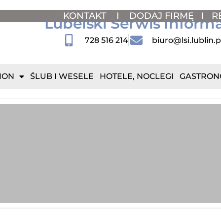
KONTAKT
I
DODAJ FIRMĘ
I
R
Lubelski Serwis Inform
728 516 214
biuro@lsi.lublin.p
ION
ŚLUB I WESELE
HOTELE, NOCLEGI
GASTRON