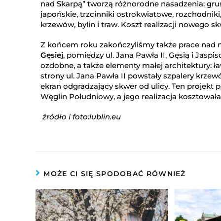
nad Skarpą” tworzą różnorodne nasadzenia: grus
japońskie, trzcinniki ostrokwiatowe, rozchodniki
krzewów, bylin i traw. Koszt realizacji nowego skw
Z końcem roku zakończyliśmy także prace nad
Gęsiej
, pomiędzy ul. Jana Pawła II, Gęsią i Jasp
ozdobne, a także elementy małej architektury: ła
strony ul. Jana Pawła II powstały szpalery krz
ekran odgradzający skwer od ulicy. Ten projekt 
Węglin Południowy, a jego realizacja kosztowała 5
źródło i foto:lublin.eu
MOŻE CI SIĘ SPODOBAĆ RÓWNIEŻ