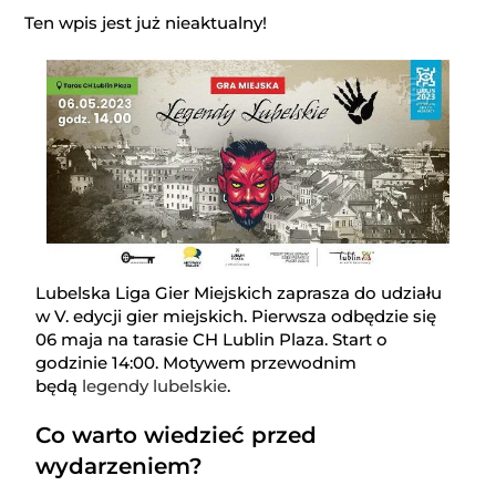
Ten wpis jest już nieaktualny!
Lubelska Liga Gier Miejskich zaprasza do udziału
w V. edycji gier miejskich. Pierwsza odbędzie się
06 maja na tarasie CH Lublin Plaza. Start o
godzinie 14:00. Motywem przewodnim
otwiera się w nowej karcie
będą
legendy lubelskie
.
Co warto wiedzieć przed
wydarzeniem?