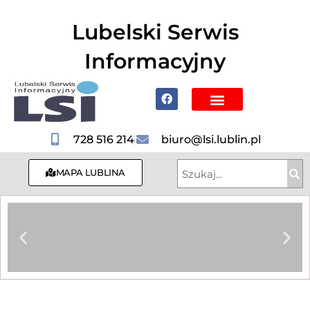
do
treści
Lubelski Serwis
Informacyjny
Poznaj Lublin i region
728 516 214
biuro@lsi.lublin.pl
MAPA LUBLINA