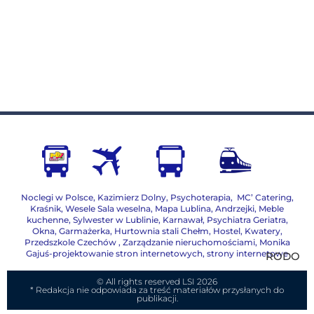
Noclegi w Polsce
,
Kazimierz Dolny
,
Psychoterapia
,
MC’ Catering
,
Kraśnik
,
Wesele Sala weselna
,
Mapa Lublina
,
Andrzejki
,
Meble
kuchenne
,
Sylwester w Lublinie
,
Karnawał
,
Psychiatra Geriatra
,
Okna
,
Garmażerka
,
Hurtownia stali Chełm
,
Hostel, Kwatery
,
Przedszkole Czechów
,
Zarządzanie nieruchomościami,
Monika
Gajuś-projektowanie stron internetowych, strony internetowe
RODO
© All rights reserved LSI 2026
* Redakcja nie odpowiada za treść materiałów przysłanych do
publikacji.