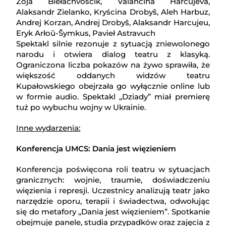
Zoja Biełachvościk, Valancina Harcujeva,
Alaksandr Zielanko, Kryścina Drobyš, Aleh Harbuz,
Andrej Korzan, Andrej Drobyš, Alaksandr Harcujeu,
Eryk Arłoŭ-Šymkus, Pavieł Astravuch
Spektakl silnie rezonuje z sytuacją zniewolonego
narodu i otwiera dialog teatru z klasyką.
Ograniczona liczba pokazów na żywo sprawiła, że
większość oddanych widzów teatru
Kupałowskiego obejrzała go wyłącznie online lub
w formie audio. Spektakl „Dziady” miał premierę
tuż po wybuchu wojny w Ukrainie.
Inne wydarzenia:
Konferencja UMCS: Dania jest więzieniem
Konferencja poświęcona roli teatru w sytuacjach
granicznych: wojnie, traumie, doświadczeniu
więzienia i represji. Uczestnicy analizują teatr jako
narzędzie oporu, terapii i świadectwa, odwołując
się do metafory „Dania jest więzieniem”. Spotkanie
obejmuje panele, studia przypadków oraz zajęcia z