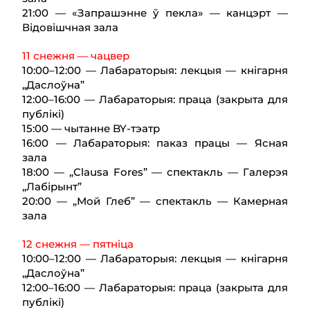
21:00 — «Запрашэнне ў пекла» — канцэрт —
Відовішчная зала
11 снежня — чацвер
10:00–12:00 — Лабараторыя: лекцыя — кнігарня
„Даслоўна”
12:00–16:00 — Лабараторыя: праца (закрыта для
публікі)
15:00 — чытанне BY-тэатр
16:00 — Лабараторыя: паказ працы — Ясная
зала
18:00 — „Clausa Fores” — спектакль — Галерэя
„Лабірынт”
20:00 — „Мой Глеб” — спектакль — Камерная
зала
12 снежня — пятніца
10:00–12:00 — Лабараторыя: лекцыя — кнігарня
„Даслоўна”
12:00–16:00 — Лабараторыя: праца (закрыта для
публікі)