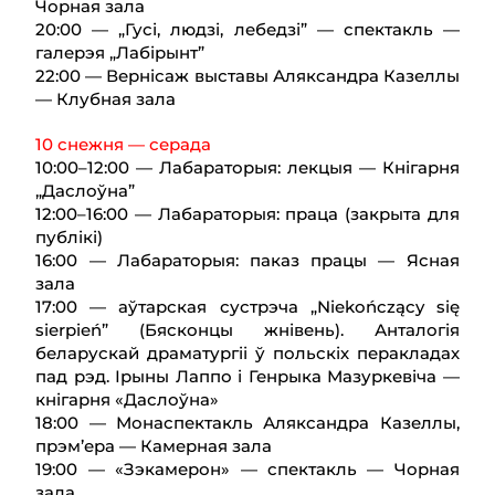
Чорная зала
20:00 — „Гусі, людзі, лебедзі” — спектакль —
галерэя „Лабірынт”
22:00 — Вернісаж выставы Аляксандра Казеллы
— Клубная зала
10 снежня — серада
10:00–12:00 — Лабараторыя: лекцыя — Кнігарня
„Даслоўна”
12:00–16:00 — Лабараторыя: праца (закрыта для
публікі)
16:00 — Лабараторыя: паказ працы — Ясная
зала
17:00 — аўтарская сустрэча „Niekończący się
sierpień” (Бясконцы жнівень). Анталогія
беларускай драматургіі ў польскіх перакладах
пад рэд. Ірыны Лаппо і Генрыка Мазуркевіча —
кнігарня «Даслоўна»
18:00 — Монаспектакль Аляксандра Казеллы,
прэм’ера — Камерная зала
19:00 — «Зэкамерон» — спектакль — Чорная
зала