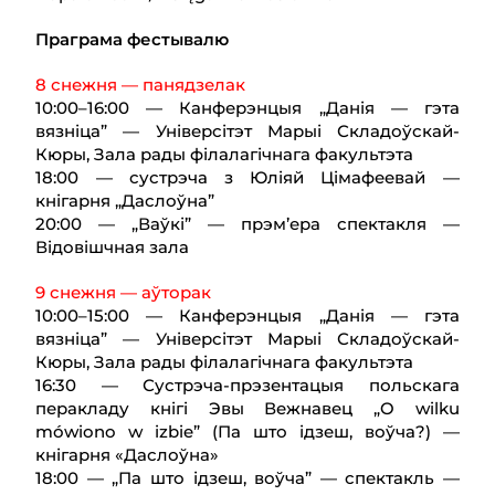
Праграма фестывалю
8 снежня — панядзелак
10:00–16:00 — Канферэнцыя „Данія — гэта
вязніца” — Універсітэт Марыі Складоўскай-
Кюры, Зала рады філалагічнага факультэта
18:00 — сустрэча з Юліяй Цімафеевай —
кнігарня „Даслоўна”
20:00 — „Ваўкі” — прэм’ера спектакля —
Відовішчная зала
9 снежня — аўторак
10:00–15:00 — Канферэнцыя „Данія — гэта
вязніца” — Універсітэт Марыі Складоўскай-
Кюры, Зала рады філалагічнага факультэта
16:30 — Сустрэча-прэзентацыя польскага
перакладу кнігі Эвы Вежнавец „O wilku
mówiono w izbie” (Па што ідзеш, воўча?) —
кнігарня «Даслоўна»
18:00 — „Па што ідзеш, воўча” — спектакль —