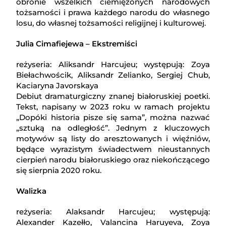
obronie wszelkich ciemiężonych narodowych
tożsamości i prawa każdego narodu do własnego
losu, do własnej tożsamości religijnej i kulturowej.
Julia Cimafiejewa – Ekstremiści
reżyseria: Aliksandr Harcujeu; występują: Zoya
Biełachwościk, Aliksandr Zelianko, Sergiej Chub,
Kaciaryna Javorskaya
Debiut dramaturgiczny znanej białoruskiej poetki.
Tekst, napisany w 2023 roku w ramach projektu
„Dopóki historia pisze się sama”, można nazwać
„sztuką na odległość”. Jednym z kluczowych
motywów są listy do aresztowanych i więźniów,
będące wyrazistym świadectwem nieustannych
cierpień narodu białoruskiego oraz niekończącego
się sierpnia 2020 roku.
Walizka
reżyseria: Alaksandr Harcujeu; występują:
Alexander Kazełło, Valancina Haruyeva, Zoya