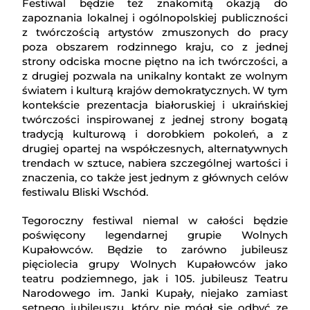
Festiwal będzie też znakomitą okazją do
zapoznania lokalnej i ogólnopolskiej publiczności
z twórczością artystów zmuszonych do pracy
poza obszarem rodzinnego kraju, co z jednej
strony odciska mocne piętno na ich twórczości, a
z drugiej pozwala na unikalny kontakt ze wolnym
światem i kulturą krajów demokratycznych. W tym
kontekście prezentacja białoruskiej i ukraińskiej
twórczości inspirowanej z jednej strony bogatą
tradycją kulturową i dorobkiem pokoleń, a z
drugiej opartej na współczesnych, alternatywnych
trendach w sztuce, nabiera szczególnej wartości i
znaczenia, co także jest jednym z głównych celów
festiwalu Bliski Wschód.
Tegoroczny festiwal niemal w całości będzie
poświęcony legendarnej grupie Wolnych
Kupałowców. Będzie to zarówno jubileusz
pięciolecia grupy Wolnych Kupałowców jako
teatru podziemnego, jak i 105. jubileusz Teatru
Narodowego im. Janki Kupały, niejako zamiast
setnego jubileuszu, który nie mógł się odbyć ze