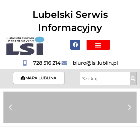
do
treści
Lubelski Serwis
Informacyjny
Poznaj Lublin i region
728 516 214
biuro@lsi.lublin.pl
MAPA LUBLINA