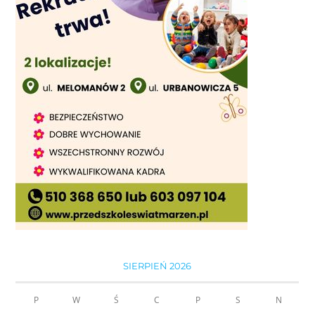
SIERPIEŃ 2026
P
W
Ś
C
P
S
N