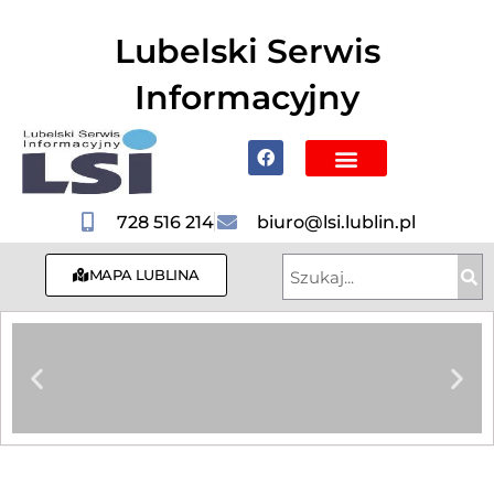
do
treści
Lubelski Serwis
Informacyjny
Poznaj Lublin i region
728 516 214
biuro@lsi.lublin.pl
MAPA LUBLINA