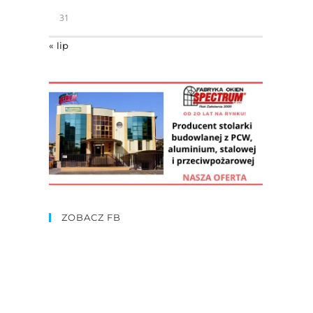
31
« lip
ZOBACZ FB