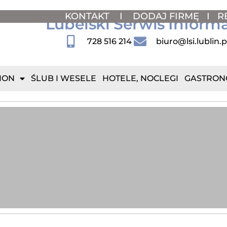
KONTAKT
I
DODAJ FIRMĘ
I
R
Lubelski Serwis Inform
728 516 214
biuro@lsi.lublin.p
ION
ŚLUB I WESELE
HOTELE, NOCLEGI
GASTRON