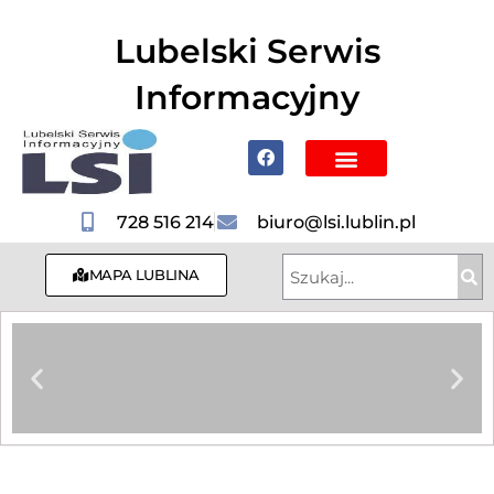
do
treści
Lubelski Serwis
Informacyjny
Poznaj Lublin i region
728 516 214
biuro@lsi.lublin.pl
MAPA LUBLINA