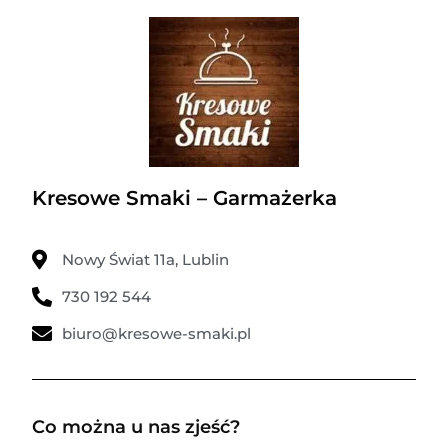
Kresowe Smaki – Garmażerka
Nowy Świat 11a, Lublin
730 192 544
biuro@kresowe-smaki.pl
Co można u nas zjeść?