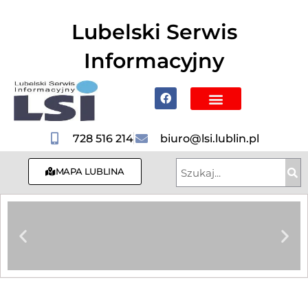
do
treści
Lubelski Serwis
Informacyjny
Poznaj Lublin i region
728 516 214
biuro@lsi.lublin.pl
MAPA LUBLINA