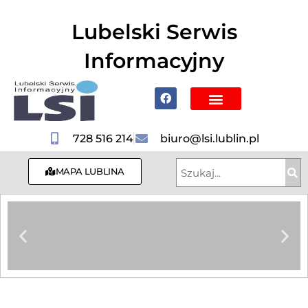
do
treści
Lubelski Serwis
Informacyjny
Poznaj Lublin i region
728 516 214
biuro@lsi.lublin.pl
MAPA LUBLINA