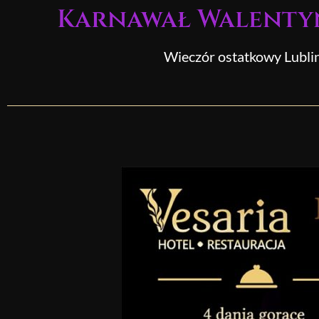
do
Karnawał Walentynk
treści
Wieczór ostatkowy Lubli