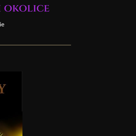
i okolice
ie