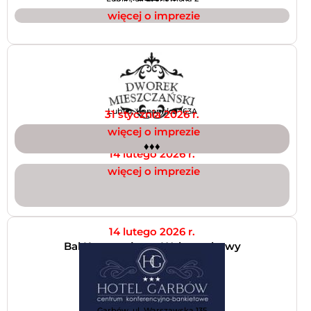
więcej o imprezie
Lublin, Konopnica 163A
31 stycznia 2026 r.
Bal Wenecki
więcej o imprezie
♦♦♦
14 lutego 2026 r.
Bal Walentynkowy
więcej o imprezie
14 lutego 2026 r.
Bal Karnawałowo-Walentynkowy
Garbów, ul. Warszawska 135