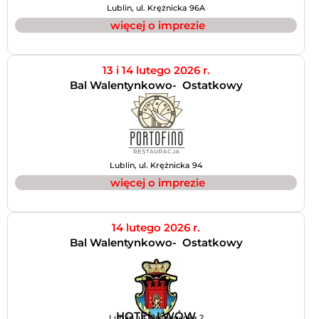
Lublin, ul. Krężnicka 96A
więcej o imprezie
13 i
14 lutego 2026 r.
Bal Walentynkowo- Ostatkowy
Lublin, ul. Krężnicka 94
więcej o imprezie
14 lutego 2026 r.
Bal Walentynkowo- Ostatkowy
HOTEL LWÓW
Lublin, ul. Bronowicka 2